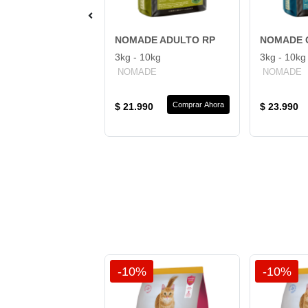
DE ADULTO
NOMADE ADULTO RP
NOMADE 
3kg - 10kg
3kg - 10kg
DE
NOMADE
NOMADE
Comprar Ahora
Comprar Ahora
90
$ 21.990
$ 23.990
%
-10%
-10%