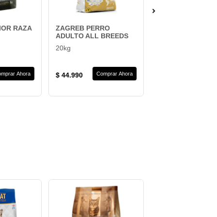
IOR RAZA
ZAGREB PERRO
ALASKA ADULTO
ADULTO ALL BREEDS
15kg
20kg
ALASKA
mprar Ahora
Comprar Ahora
Compra
$ 44.990
$ 42.990
-10%