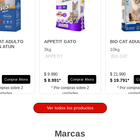
CAT ADULTO
APPETIT GATO
BIO CAT ADU
& ATUN
3kg
10kg
APPETIT
BIO CAT
$ 9.990
$ 21.990
Comprar Ahora
Comprar Ahora
Co
$ 8.991*
$ 19.791*
mpras sobre 2
* Por compras sobre 2
* Por compra
nidades
unidades
unida
Ver todos los productos
Marcas