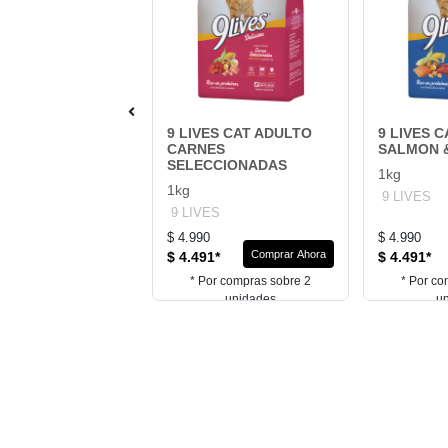
DE GATO
9 LIVES CAT ADULTO
9 LIVES 
CARNES
SALMON 
10kg
SELECCIONADAS
1kg
DE
1kg
9 LIVES
9 LIVES
0
$ 4.990
$ 4.990
Comprar Ahora
Comprar Ahora
91*
$ 4.491*
$ 4.491*
or compras sobre 2
* Por compras sobre 2
* Por co
unidades
unidades
u