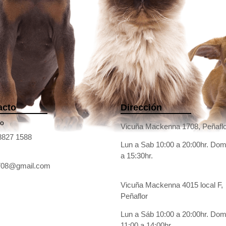
acto
Dirección
no
Vicuña Mackenna 1708, Peñaflo
8827 1588
Lun a Sab 10:00 a 20:00hr. Dom
a 15:30hr.
1708@gmail.com
Vicuña Mackenna 4015 local F,
Peñaflor
Lun a Sáb 10:00 a 20:00hr. Do
11:00 a 14:00hr.