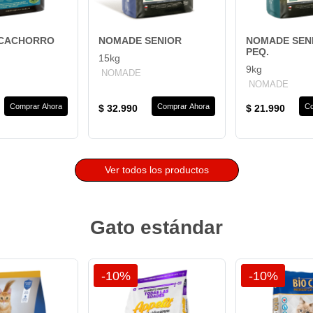
CACHORRO
NOMADE SENIOR
NOMADE SEN
PEQ.
15kg
9kg
NOMADE
NOMADE
Comprar Ahora
Comprar Ahora
Co
$ 32.990
$ 21.990
Ver todos los productos
Gato estándar
-10%
-10%