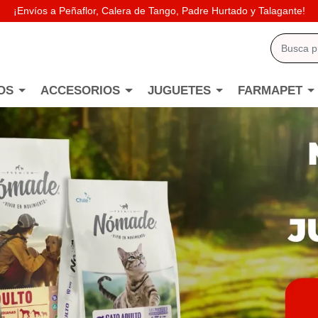
¡Envíos a Peñaflor, Calera de Tango, Padre Hurtado y Talagante!
OS
ACCESORIOS
JUGUETES
FARMAPET