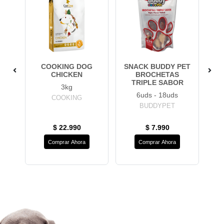
COOKING DOG
SNACK BUDDY PET
KEN
CHICKEN
BROCHETAS
TRIPLE SABOR
S
3kg
6uds - 18uds
COOKING
BUDDYPET
$ 22.990
$ 7.990
Comprar Ahora
Comprar Ahora