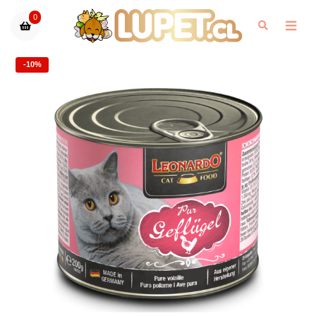
0
-10%