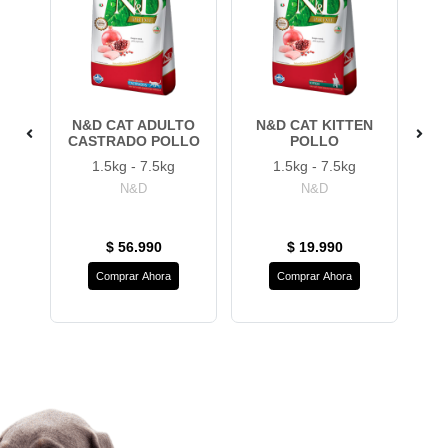
I
N&D CAT ADULTO
N&D CAT KITTEN
N&
O
CASTRADO POLLO
POLLO
C
1.5kg - 7.5kg
1.5kg - 7.5kg
N&D
N&D
$ 56.990
$ 19.990
Comprar Ahora
Comprar Ahora