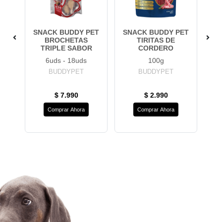
UNA
SNACK BUDDY PET
SNACK BUDDY PET
SN
N
BROCHETAS
TIRITAS DE
TRIPLE SABOR
CORDERO
6uds - 18uds
100g
BUDDYPET
BUDDYPET
$ 7.990
$ 2.990
Comprar Ahora
Comprar Ahora