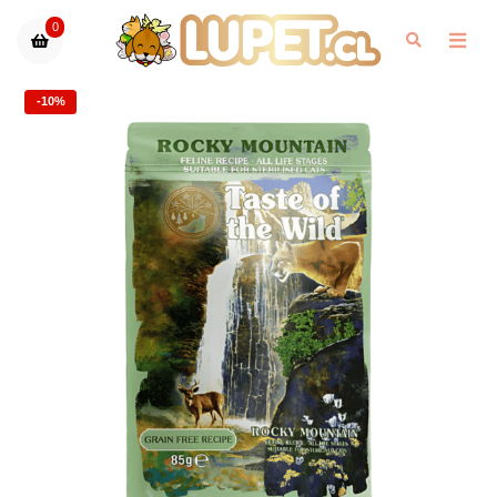
0
-10%