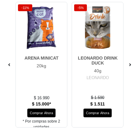
-11%
-5%
-5
UNA
ARENA MINICAT
LEONARDO DRINK
P
DUCK
20kg
40g
LEONARDO
$ 1.590
$ 16.990
$ 15.000*
$ 1.511
Comprar Ahora
Comprar Ahora
* Por compras sobre 2
unidades