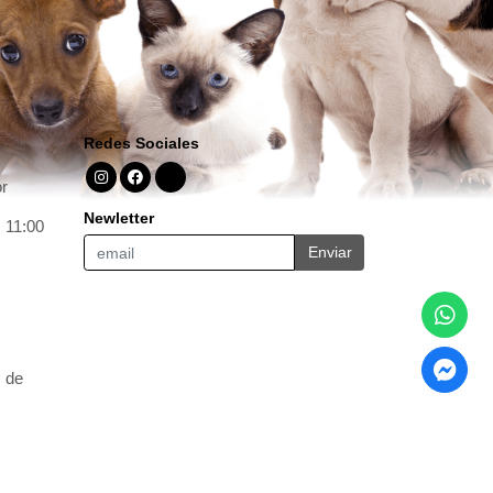
Redes Sociales
r
Newletter
 11:00
Enviar
m de