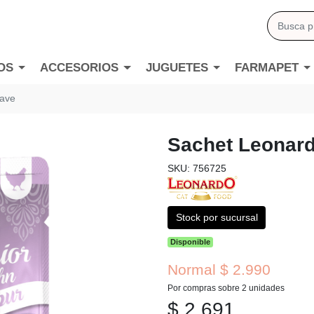
OS
ACCESORIOS
JUGUETES
FARMAPET
 ave
Sachet Leonard
SKU: 756725
Stock por sucursal
Disponible
Normal $ 2.990
Por compras sobre 2 unidades
$ 2.691