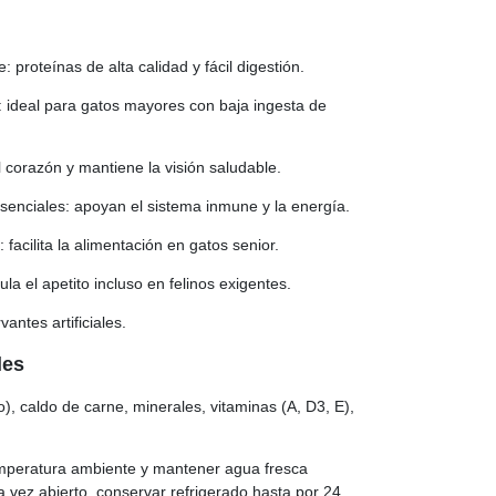
 proteínas de alta calidad y fácil digestión.
: ideal para gatos mayores con baja ingesta de
l corazón y mantiene la visión saludable.
senciales: apoyan el sistema inmune y la energía.
 facilita la alimentación en gatos senior.
ula el apetito incluso en felinos exigentes.
antes artificiales.
les
), caldo de carne, minerales, vitaminas (A, D3, E),
mperatura ambiente y mantener agua fresca
 vez abierto, conservar refrigerado hasta por 24