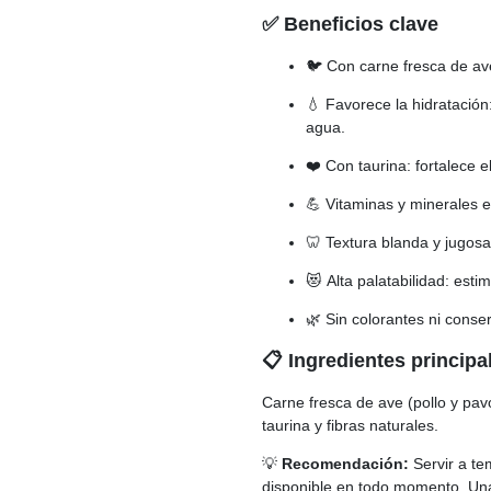
✅ Beneficios clave
🐦 Con carne fresca de ave:
💧 Favorece la hidratación
agua.
❤️ Con taurina: fortalece e
💪 Vitaminas y minerales e
🦷 Textura blanda y jugosa:
😻 Alta palatabilidad: estim
🌿 Sin colorantes ni conserv
📋 Ingredientes principa
Carne fresca de ave (pollo y pavo
taurina y fibras naturales.
💡
Recomendación:
Servir a te
disponible en todo momento. Una