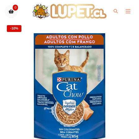
0
-10%