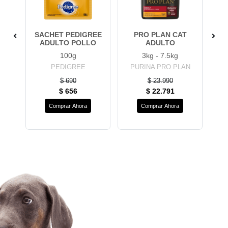
TE
SACHET PEDIGREE
PRO PLAN CAT
ADULTO POLLO
ADULTO
100g
3kg - 7.5kg
PEDIGREE
PURINA PRO PLAN
$ 690
$ 23.990
$ 656
$ 22.791
Comprar Ahora
Comprar Ahora