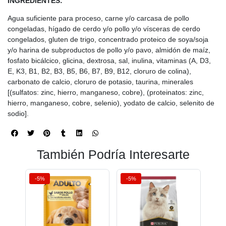
INGREDIENTES:
Agua suficiente para proceso, carne y/o carcasa de pollo
congeladas, hígado de cerdo y/o pollo y/o vísceras de cerdo
congelados, gluten de trigo, concentrado proteico de soya/soja
y/o harina de subproductos de pollo y/o pavo, almidón de maíz,
fosfato bicálcico, glicina, dextrosa, sal, inulina, vitaminas (A, D3,
E, K3, B1, B2, B3, B5, B6, B7, B9, B12, cloruro de colina),
carbonato de calcio, cloruro de potasio, taurina, minerales
[(sulfatos: zinc, hierro, manganeso, cobre), (proteinatos: zinc,
hierro, manganeso, cobre, selenio), yodato de calcio, selenito de
sodio].
También Podría Interesarte
-5%
-5%
-5