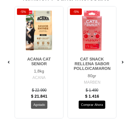
-5%
-5%
-5
X
ACANA CAT
CAT SNACK
LE
E
SENIOR
RELLENA SABOR
POLLO/CAMARON
1,8kg
80gr
ACANA
MARBEN
$ 22.990
$ 1.490
$ 21.841
$ 1.416
Agotado
Comprar Ahora