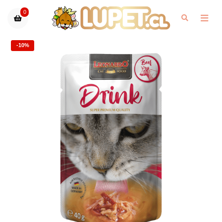
0
-10%