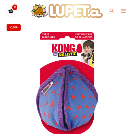
0
-10%