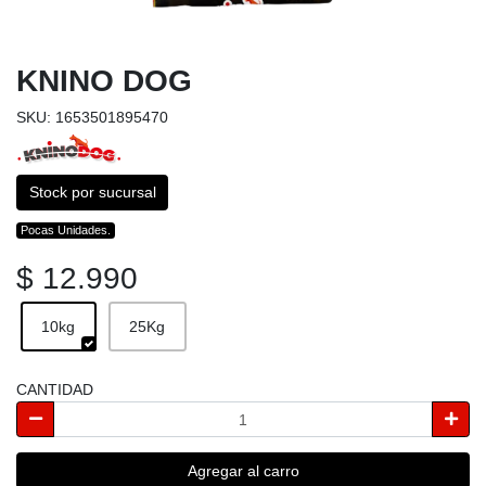
KNINO DOG
SKU: 1653501895470
Stock por sucursal
Pocas Unidades.
$ 12.990
10kg
25Kg
CANTIDAD
Agregar al carro