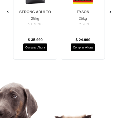
G
STRONG ADULTO
TYSON
25kg
25kg
STRONG
TYSON
G
$ 35.990
$ 24.990
Comprar Ahora
Comprar Ahora