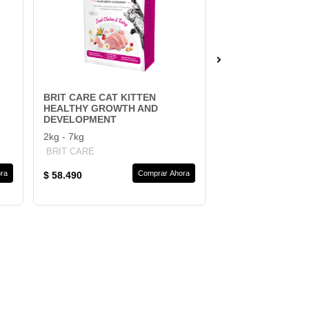
BRIT CARE CAT KITTEN
CHURU GATO CH
HEALTHY GROWTH AND
56g
DEVELOPMENT
INABA
2kg - 7kg
BRIT CARE
ra
Comprar Ahora
$ 58.490
$ 2.990