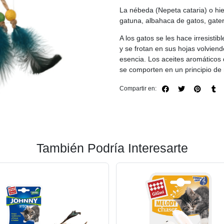
La nébeda (Nepeta cataria) o hie
gatuna, albahaca de gatos, gater
A los gatos se les hace irresisti
y se frotan en sus hojas volvien
esencia. Los aceites aromáticos 
se comporten en un principio d
Compartir en:
También Podría Interesarte