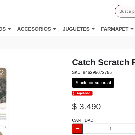
OS
ACCESORIOS
JUGUETES
FARMAPET
Catch Scratch 
SKU: 846295072755
Stock por sucursal
Agotado.
$ 3.490
CANTIDAD