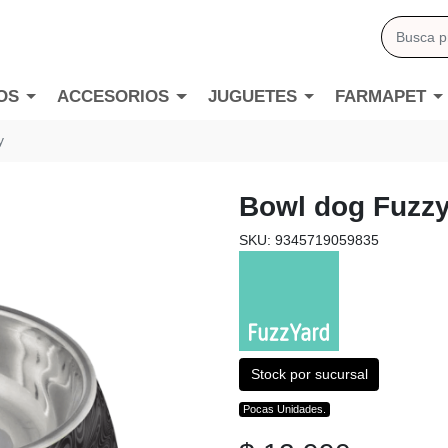
OS
ACCESORIOS
JUGUETES
FARMAPET
y
Bowl dog Fuzzy
SKU: 9345719059835
Stock por sucursal
Pocas Unidades.