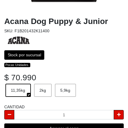
Acana Dog Puppy & Junior
SKU: F1B201432K11400
Stock por sucursal
Pocas Unidades.
$ 70.990
11,35kg
2kg
5,9kg
CANTIDAD