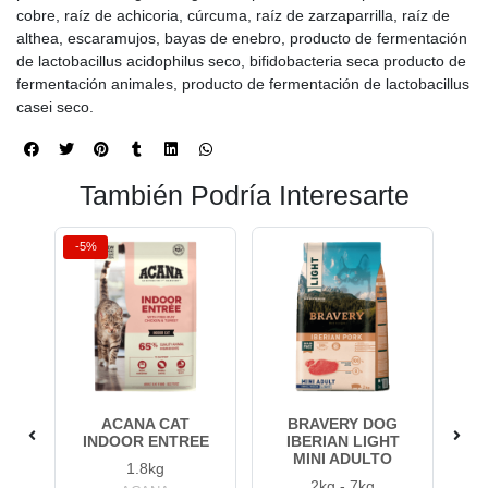
cobre, raíz de achicoria, cúrcuma, raíz de zarzaparrilla, raíz de
althea, escaramujos, bayas de enebro, producto de fermentación
de lactobacillus acidophilus seco, bifidobacteria seca producto de
fermentación animales, producto de fermentación de lactobacillus
casei seco.
También Podría Interesarte
-5%
-5
ACANA CAT
BRAVERY DOG
C/D
INDOOR ENTREE
IBERIAN LIGHT
UR
MINI ADULTO
1.8kg
2kg - 7kg